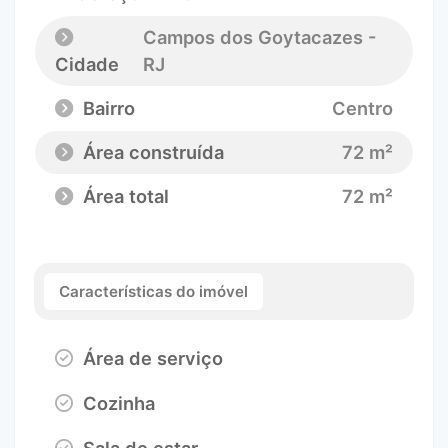
Campos dos Goytacazes -
Cidade
RJ
Bairro
Centro
Área construída
72 m²
Área total
72 m²
Características do imóvel
Área de serviço
Cozinha
Sala de estar