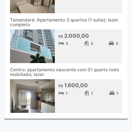
Tamandaré: Apartamento 3 quartos (1 suíte); lazer
completo
2.000,00
R$
3
2
2
Centro: apartamento nascente com 01 quarto todo
mobiliado; lazer
1.600,00
R$
1
1
1