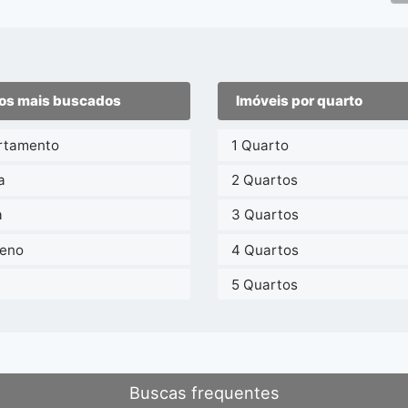
os mais buscados
Imóveis por quarto
rtamento
1 Quarto
a
2 Quartos
a
3 Quartos
reno
4 Quartos
a
5 Quartos
Buscas frequentes