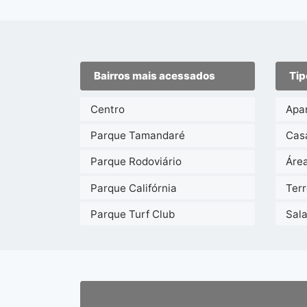
Bairros mais acessados
Tip
Centro
Apa
Parque Tamandaré
Cas
Parque Rodoviário
Áre
Parque Califórnia
Ter
Parque Turf Club
Sal