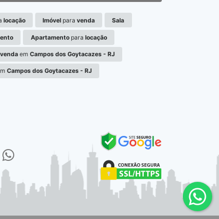
a
locação
Imóvel
para
venda
Sala
ento
Apartamento
para
locação
venda
em
Campos dos Goytacazes - RJ
em
Campos dos Goytacazes - RJ