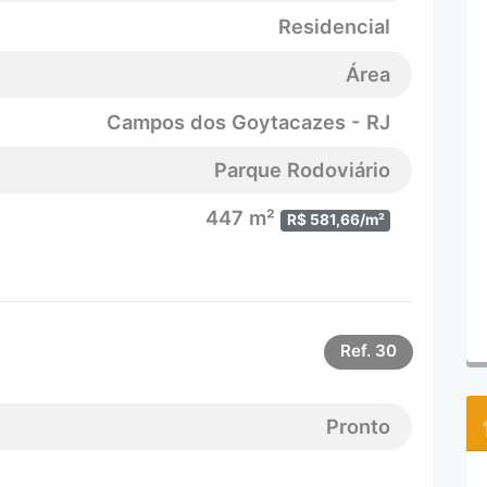
Residencial
Área
Campos dos Goytacazes - RJ
Parque Rodoviário
447 m²
R$ 581,66/m²
Ref.
30
Pronto