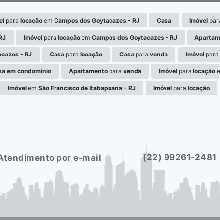
el
para
locação
em
Campos dos Goytacazes - RJ
Casa
Imóvel
par
RJ
Imóvel
para
locação
em
Campos dos Goytacazes - RJ
Apartam
cazes - RJ
Casa
para
locação
Casa
para
venda
Imóvel
para
sa em condomínio
Apartamento
para
venda
Imóvel
para
locação
Imóvel
em
São Francisco de Itabapoana - RJ
Imóvel
para
locação
(22) 99261-2481
Atendimento por e-mail