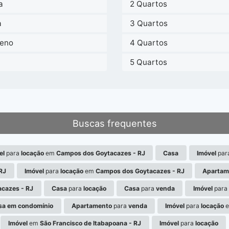
a
2 Quartos
a
3 Quartos
reno
4 Quartos
a
5 Quartos
Buscas frequentes
el
para
locação
em
Campos dos Goytacazes - RJ
Casa
Imóvel
par
RJ
Imóvel
para
locação
em
Campos dos Goytacazes - RJ
Apartam
cazes - RJ
Casa
para
locação
Casa
para
venda
Imóvel
para
sa em condomínio
Apartamento
para
venda
Imóvel
para
locação
Imóvel
em
São Francisco de Itabapoana - RJ
Imóvel
para
locação