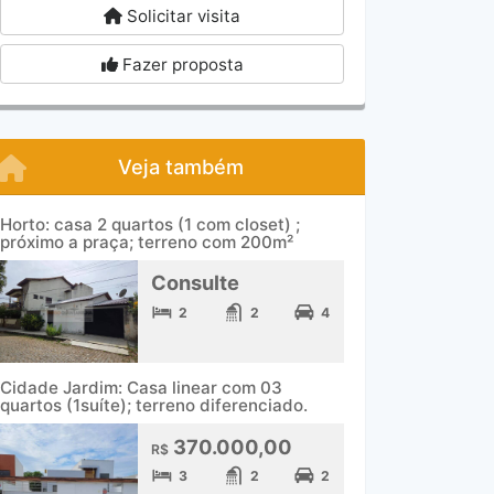
Solicitar visita
Fazer proposta
Veja também
Horto: casa 2 quartos (1 com closet) ;
próximo a praça; terreno com 200m²
Consulte
2
2
4
Cidade Jardim: Casa linear com 03
quartos (1suíte); terreno diferenciado.
370.000,00
R$
3
2
2