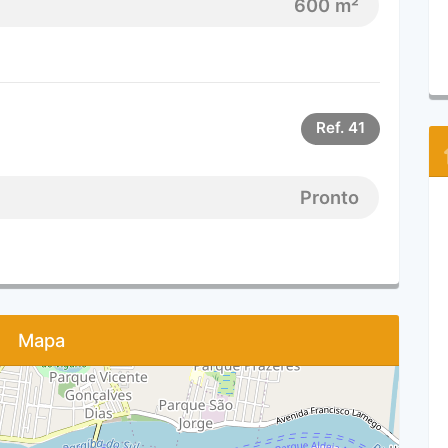
600 m²
Ref.
41
Pronto
Mapa