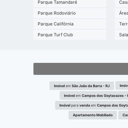
Parque Tamandaré
Cas
Parque Rodoviário
Áre
Parque Califórnia
Ter
Parque Turf Club
Sal
Imóv
Imóvel
em
São João da Barra - RJ
Imóvel
em
Campos dos Goytacazes - 
Imóvel
para
venda
em
Campos dos Goyta
Apartamento Mobiliado
Ca