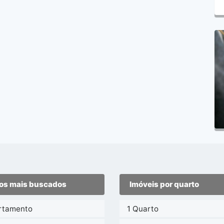
os mais buscados
Imóveis por quarto
rtamento
1 Quarto