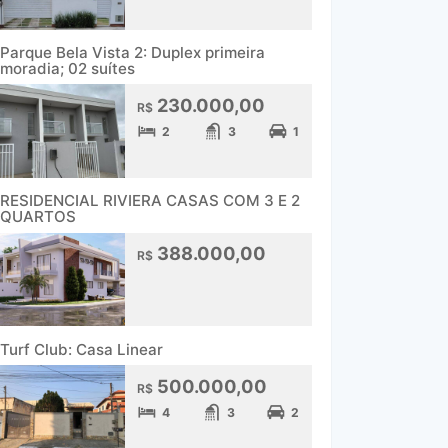
Parque Bela Vista 2: Duplex primeira
moradia; 02 suítes
230.000,00
R$
2
3
1
RESIDENCIAL RIVIERA CASAS COM 3 E 2
QUARTOS
388.000,00
R$
Turf Club: Casa Linear
500.000,00
R$
4
3
2