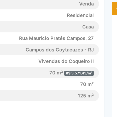
Venda
Residencial
Casa
Rua Maurício Pratés Campos
, 27
Campos dos Goytacazes - RJ
Vivendas do Coqueiro II
70 m²
R$ 3.571,43/m²
70 m²
125 m²