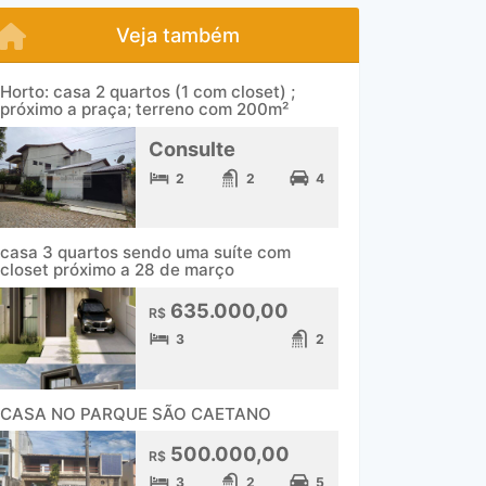
Veja também
Horto: casa 2 quartos (1 com closet) ;
próximo a praça; terreno com 200m²
Consulte
2
2
4
casa 3 quartos sendo uma suíte com
closet próximo a 28 de março
635.000,00
R$
3
2
CASA NO PARQUE SÃO CAETANO
500.000,00
R$
3
2
5