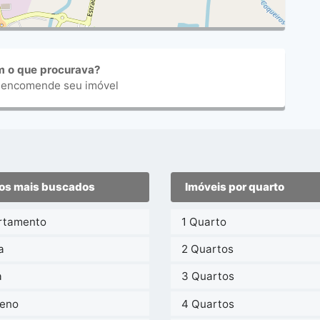
m o que procurava?
 encomende seu imóvel
os mais buscados
Imóveis por quarto
rtamento
1 Quarto
a
2 Quartos
a
3 Quartos
reno
4 Quartos