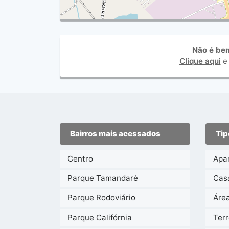
Não é be
Clique aqui
e
Bairros mais acessados
Tip
Centro
Apa
Parque Tamandaré
Cas
Parque Rodoviário
Áre
Parque Califórnia
Ter