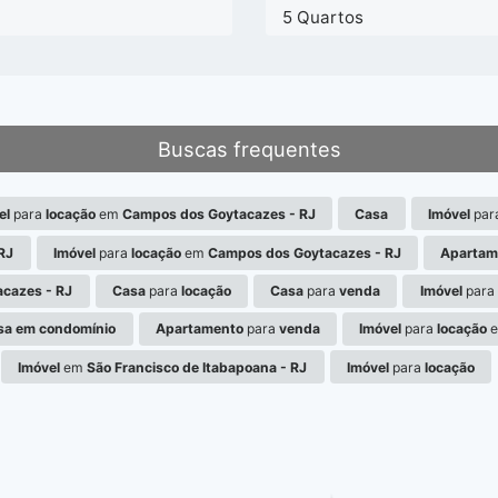
a
5 Quartos
Buscas frequentes
el
para
locação
em
Campos dos Goytacazes - RJ
Casa
Imóvel
par
RJ
Imóvel
para
locação
em
Campos dos Goytacazes - RJ
Apartam
cazes - RJ
Casa
para
locação
Casa
para
venda
Imóvel
para
sa em condomínio
Apartamento
para
venda
Imóvel
para
locação
Imóvel
em
São Francisco de Itabapoana - RJ
Imóvel
para
locação