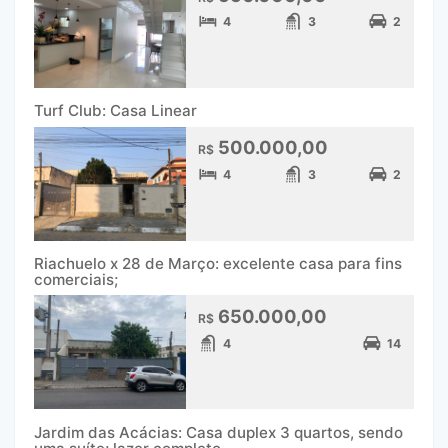
4
3
2
Turf Club: Casa Linear
500.000,00
R$
4
3
2
Riachuelo x 28 de Março: excelente casa para fins
comerciais;
650.000,00
R$
4
14
Jardim das Acácias: Casa duplex 3 quartos, sendo