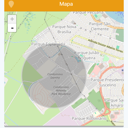
Mapa
+
-