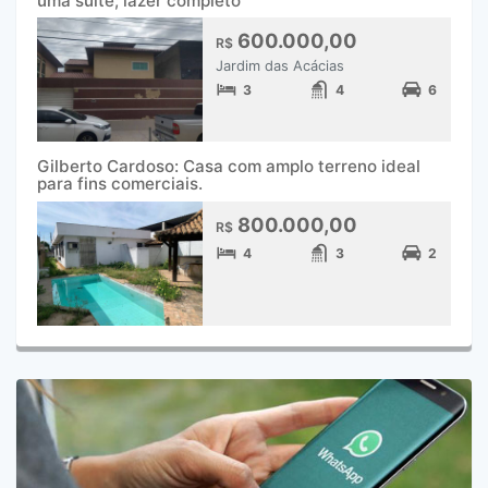
uma suíte; lazer completo
600.000,00
R$
Jardim das Acácias
3
4
6
Gilberto Cardoso: Casa com amplo terreno ideal
para fins comerciais.
800.000,00
R$
4
3
2