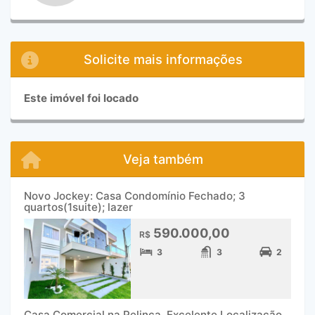
Solicite mais informações
Este imóvel foi locado
Veja também
Novo Jockey: Casa Condomínio Fechado; 3
quartos(1suite); lazer
590.000,00
R$
3
3
2
Casa Comercial na Pelinca, Excelente Localização