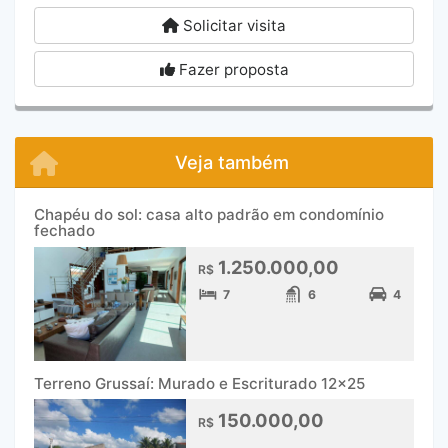
Solicitar visita
Fazer proposta
Veja também
Chapéu do sol: casa alto padrão em condomínio
fechado
1.250.000,00
R$
7
6
4
Terreno Grussaí: Murado e Escriturado 12x25
150.000,00
R$